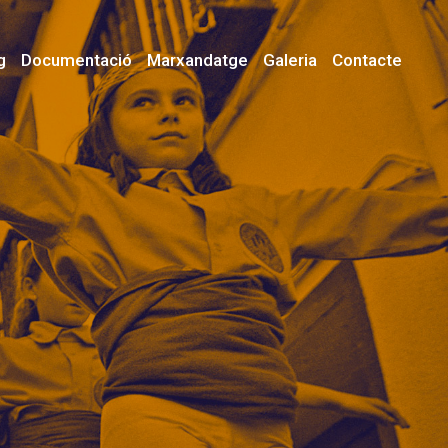
g
Documentació
Marxandatge
Galeria
Contacte